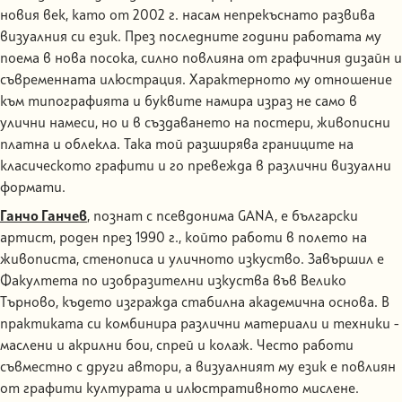
новия век, като от 2002 г. насам непрекъснато развива
визуалния си език. През последните години работата му
поема в нова посока, силно повлияна от графичния дизайн и
съвременната илюстрация. Характерното му отношение
към типографията и буквите намира израз не само в
улични намеси, но и в създаването на постери, живописни
платна и облекла. Така той разширява границите на
класическото графити и го превежда в различни визуални
формати.
Ганчо Ганчев
, познат с псевдонима GANA, е български
артист, роден през 1990 г., който работи в полето на
живописта, стенописа и уличното изкуство. Завършил е
Факултета по изобразителни изкуства във Велико
Търново, където изгражда стабилна академична основа. В
практиката си комбинира различни материали и техники -
маслени и акрилни бои, спрей и колаж. Често работи
съвместно с други автори, а визуалният му език е повлиян
от графити културата и илюстративното мислене.