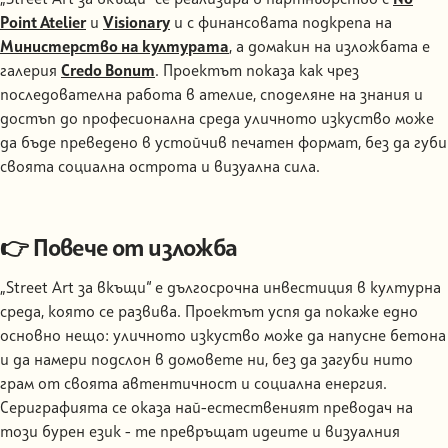
„Street Art за вкъщи“ се реализира в партньорство с
No
Point Atelier
и
Visionary
и с финансовата подкрепа на
Министерство на културата
, а домакин на изложбата е
галерия
Credo Bonum
. Проектът показа как чрез
последователна работа в ателие, споделяне на знания и
достъп до професионална среда уличното изкуство може
да бъде преведено в устойчив печатен формат, без да губи
своята социална острота и визуална сила.
👉 Повече от изложба
„Street Art за вкъщи“ е дългосрочна инвестиция в културна
среда, която се развива. Проектът успя да покаже едно
основно нещо: уличното изкуство може да напусне бетона
и да намери подслон в домовете ни, без да загуби нито
грам от своята автентичност и социална енергия.
Сериграфията се оказа най-естественият преводач на
този бурен език - те превръщат идеите и визуалния