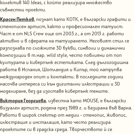
колектив 140 Ideas, с който реализира множество
съвместни проекти.
Красен Петков
, познат като KOTK, е български графити и
стенописен артист, както и професионален татуист.
Част е от NLS Crew още от 2003 г., а от 2013 г. работи
активно и в сферата на татуирането. Неговият стил се
разпознава по сложните 3D букви, символи и динамични
композиции в т.нар. wild style, често повлияни от поп
културата и киберпънк естетиката. След дългогодишна
работа в Испания, Шотландия и Кипър, той натрупва
международен опит и контакти. В последните години
насочва интереса си към дигитални илюстрации и 3D
моделиране, без да изоставя киберпънк темите.
Виктория Георгиева
, известна като MOUSE, е български
визуален артист, родена през 1989 г. и базирана във Варна.
Работи в широк спектър от медии - стенопис, живопис,
илюстрация и инсталация, като често реализира
проектите си в градска среда. Творчеството ѝ се