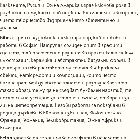
Балканите, Русия и Южна Америка играе ключова роля в
развитието му, като той подбира внимателно авторите,
чието творчество възприема като автентично и
значимо.
Bilos
е гръцки художник и илюстратор, който живее и
работи в София. Натрупал солиден опит в графити
сцената, той постепенно разширява практиката си към
илюстрация, керамика и абстрактни визуални форми. В
центъра на творчеството му стоят въображаеми
обекти, натюрморти и композиции, които често
балансират между абстрактното и разпознаваемото.
Макар образите му да не следват буквален наратив, те
носят силно усещане за история и смисъл, отворени за
лична интерпретация. Негови работи са показвани в
редица държави в Европа и извън нея, включително
Франция, Германия, Великобритания, Южна Африка и
България.
Felon
започва да се занимава с графити в началото на