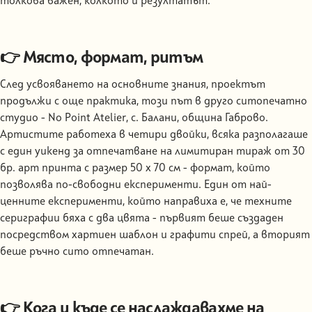
толкова важен, колкото и резултатът.
👉 Място, формат, ритъм
След усвояването на основните знания, проектът
продължи с още практика, този път в друго ситопечатно
студио - No Point Atelier, с. Балани, община Габрово.
Артистите работеха в четири двойки, всяка разполагаше
с един уикенд за отпечатване на лимитиран тираж от 30
бр. арт принта с размер 50 х 70 см - формат, който
позволява по-свободни експерименти. Един от най-
ценните експерименти, който направиха е, че техните
сериграфии бяха с два цвята - първият беше създаден
посредством хартиен шаблон и графити спрей, а вторият
беше ръчно сито отпечатан.
👉 Кога и къде се наслаждавахме на