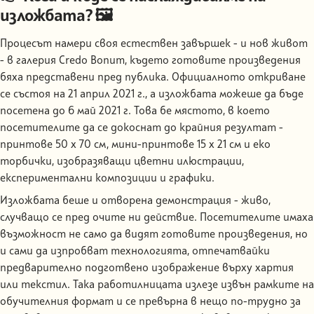
изложбата? 🖼️
Процесът намери своя естествен завършек - и нов живот
- в галерия Credo Bonum, където готовите произведения
бяха представени пред публика. Официалното откриване
се състоя на 21 април 2021 г., а изложбата можеше да бъде
посетена до 6 май 2021 г. Това бе мястото, в което
посетителите да се докоснат до крайния резултат -
принтове 50 х 70 см, мини-принтове 15 х 21 см и еко
торбички, изобразяващи цветни илюстрации,
експериментални композиции и графики.
Изложбата беше и отворена демонстрация - живо,
случващо се пред очите ни действие. Посетителите имаха
възможност не само да видят готовите произведения, но
и сами да изпробват технологията, отпечатвайки
предварително подготвено изображение върху хартия
или текстил. Така работилницата излезе извън рамките на
обучителния формат и се превърна в нещо по-трудно за