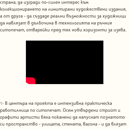
страна, да изгради по-силен интерес към
колекционирането на лимитирани художествени издания,
а от друга - да създаде реални възможности за художници
да навлязат в дълбочина в технологията на ръчния
ситопечат, отваряйки пред тях нови хоризонти за изява.
✨ В центъра на проекта е интензивна практическа
работилница по ситопечат. Осем утвърдени стрийт и
графити артисти бяха поканени да напуснат познатото
си пространство - улицата, стената, вагона - и да влязат