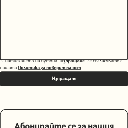
*С натискането на бутона
“Изпращане”
се съгласявате с
нашата
Политика за поверителност
Абонирайте се за нашия