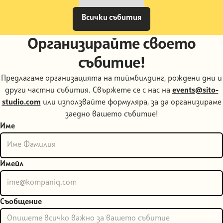
Всички събития
Всички събития
Организирайте своето
събитие!
Предлагаме организацията на тиймбилдинг, рождени дни и
други частни събития. Свържете се с нас на
events@sito-
studio.com
или използвайте формуляра, за да организираме
заедно вашето събитие!
Име
Имейл
Съобщение