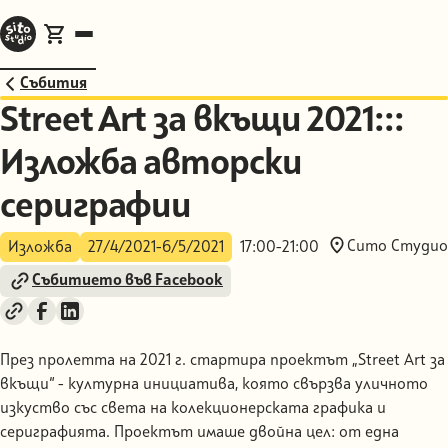
Събития
Street Art за вкъщи 2021:::
Изложба авторски
сериграфии
Сито Студио
Изложба
27/4/2021
-
6/5/2021
17:00
-
21:00
Събитието във Facebook
През пролетта на 2021 г. стартира проектът „Street Art за
вкъщи“ - културна инициатива, която свързва уличното
изкуство със света на колекционерската графика и
сериграфията. Проектът имаше двойна цел: от една