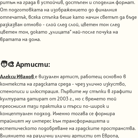
ритъм на града в устойчив, достъпен и споделим формат.
От подготовката на изображението до финалния
отпечатък, всяка стъпка беше като начин светът да бъде
разказван отново - слой след слой, цветен тон след
цветен тон, докато „улицата“ най-после почука на
вратата на дома.
🧑🎨 Артисти:
Алекси Иванов
е визуален артист, работещ основно в
контекста на градската среда - чрез улично изкуство,
стенописи и илюстрация. Първите му стъпки в графити
културата датират от 2003 г., но с времето той
преосмисля тази практика и търси по-широк и
концептуален подход. Именно тогава се формира
трайният му интерес към трансформацията и
естетическото подобряване на градските пространства.
Влиянието на различни улични артисти от Европа,