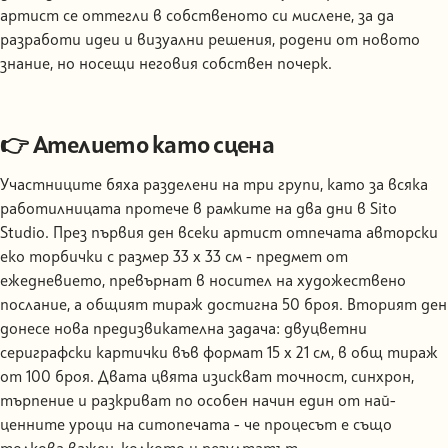
артист се оттегли в собственото си мислене, за да
разработи идеи и визуални решения, родени от новото
знание, но носещи неговия собствен почерк.
👉 Ателието като сцена
Участниците бяха разделени на три групи, като за всяка
работилницата протече в рамките на два дни в Sito
Studio. През първия ден всеки артист отпечата авторски
еко торбички с размер 33 х 33 см - предмет от
ежедневието, превърнат в носител на художествено
послание, a общият тираж достигна 50 броя. Вторият ден
донесе нова предизвикателна задача: двуцветни
сериграфски картички във формат 15 х 21 см, в общ тираж
от 100 броя. Двата цвята изискват точност, синхрон,
търпение и разкриват по особен начин един от най-
ценните уроци на ситопечата - че процесът е също