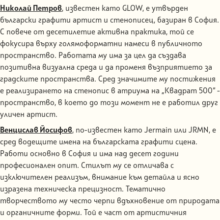
Николай Петров
, известен като GLOW, е утвърден
български графити артист и стенописец, базиран в София.
С повече от десетилетие активна практика, той се
фокусира върху голямоформатни намеси в публичното
пространство. Работата му има за цел да създава
позитивна визуална среда и да променя възприятието за
градските пространства. Сред значимите му постижения
е реализирането на стенопис в атриума на „Квадрат 500“ -
пространство, в което до този момент не е работил друг
уличен артист.
Венцислав Йосифов
, по-известен като Jermain или JRMN, е
сред водещите имена на българската графити сцена.
Работи основно в София и има над десет години
професионален опит. Стилът му се отличава с
изключителен реализъм, внимание към детайла и ясно
изразена техническа прецизност. Тематично
творчеството му често черпи вдъхновение от природата
и органичните форми. Той е част от артистичния