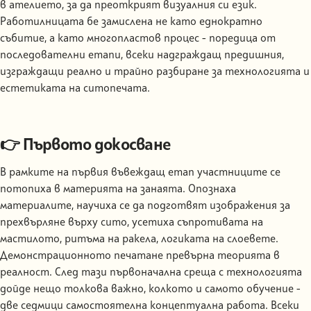
в ателието, за да преоткрият визуалния си език.
Работилницата бе замислена не като еднократно
събитие, а като многопластов процес - поредица от
последователни етапи, всеки надграждащ предишния,
изграждащи реално и трайно разбиране за технологията и
естетиката на ситопечата.
👉 Първото докосване
В рамките на първия въвеждащ етап участниците се
потопиха в материята на занаята. Опознаха
материалите, научиха се да подготвят изображения за
прехвърляне върху сито, усетиха съпротивата на
мастилото, ритъма на ракела, логиката на слоевете.
Демонстрационното печатане превърна теорията в
реалност. След тази първоначална среща с технологията
дойде нещо толкова важно, колкото и самото обучение -
две седмици самостоятелна концептуална работа. Всеки