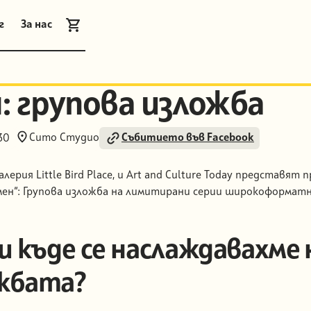
г
За нас
г
За нас
: групова изложба
Сито Студио
Събитието във Facebook
30
 галерия Little Bird Place, и Art and Culture Today представят
мен“: Групова изложба на лимитирани серии широкоформат
 и къде се наслаждавахме 
жбата?