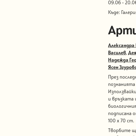
09.06 - 20.0
Къде: Галерия
Арт
Александра 
Василев
,
Дея
Надежда Гео
Ясен Згуров
През послед
познанията 
Използвайки
и връзката 
биологичния
подписана о
100 x 70 cm.
Творбите ще 