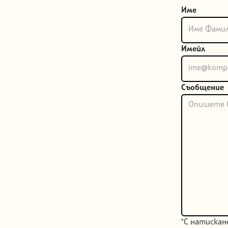
Име
Имейл
Съобщение
*С натиска