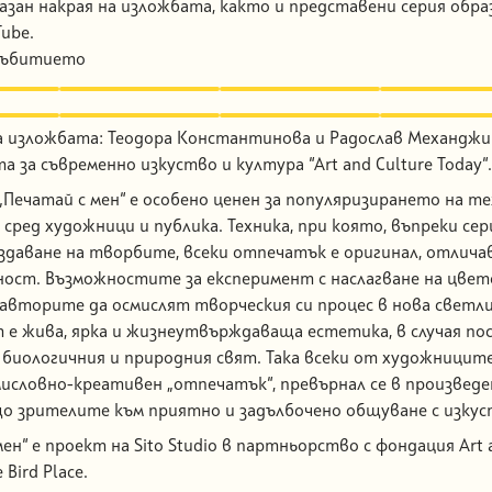
азан накрая на изложбата, както и представени серия обр
Tube.
събитието
а изложбата: Теодора Константинова и Радослав Механджи
 за съвременно изкуство и култура “Art and Culture Today“.
Печатай с мен“ е особено ценен за популяризирането на т
сред художници и публика. Техника, при която, въпреки се
здаване на творбите, всеки отпечатък е оригинал, отличав
ност. Възможностите за експеримент с наслагване на цвет
вторите да осмислят творческия си процес в нова светли
е жива, ярка и жизнеутвърждаваща естетика, в случая по
 биологичния и природния свят. Така всеки от художницит
мисловно-креативен „отпечатък“, превърнал се в произведе
о зрителите към приятно и задълбочено общуване с изкус
ен“ е проект на Sito Studio в партньорство с фондация Art 
e Bird Place.