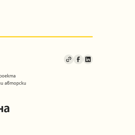
 проекта
ни авторски
на