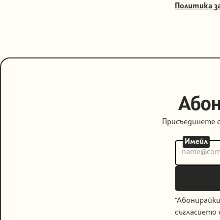
Политика з
Абон
Присъединете с
Имейл
*Абонирайки
съгласието 