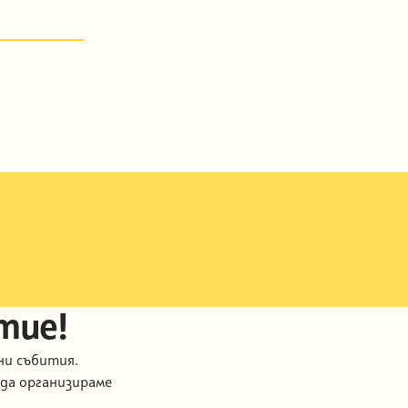
тие!
ни събития.
 да организираме