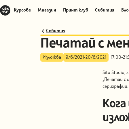
Курсове
Магазин
Принт клуб
Събития
Бло
Курсове
Магазин
Принт клуб
Събития
Бло
Събития
Печатай с мен
Изложба
9/6/2021
-
20/6/2021
17:00
-
21:
Sito Studio,
„Печатай с 
сериграфии.
Кога
изло