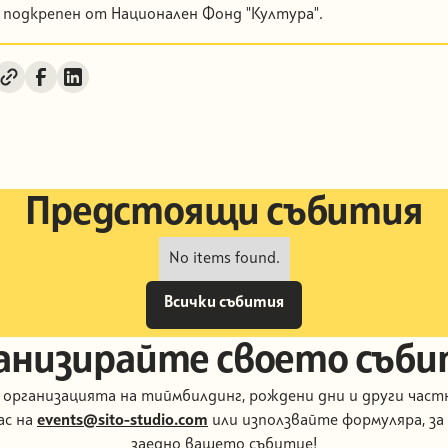
подкрепен от Национален Фонд "Култура".
Предстоящи събития
No items found.
Всички събития
Всички събития
анизирайте своето съби
 организацията на тиймбилдинг, рождени дни и други част
ас на
events@sito-studio.com
или използвайте формуляра, за
заедно вашето събитие!