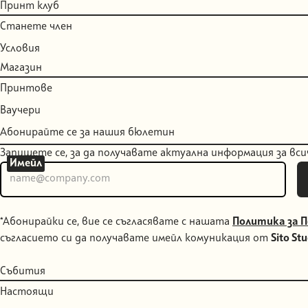
Принт клуб
Станете член
Условия
Магазин
Принтове
Ваучери
Абонирайте се за нашия бюлетин
Запишете се, за да получавате актуална информация за всичк
Имейл
*Абонирайки се, вие се съгласявате с нашата
Политика за 
съгласието си да получавате имейл комуникация от
Sito St
Събития
Настоящи