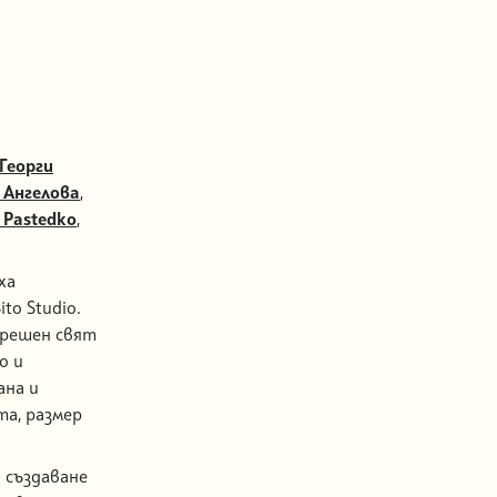
Георги
 Ангелова
,
– Pastedko
,
ха
to Studio.
трешен свят
о и
ана и
та, размер
а създаване