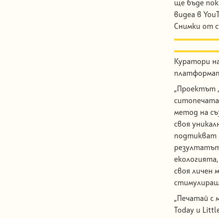
ще бъде пок
видеа в You
Снимки от 
Куратори н
платформата
„Проектът „
ситопечата 
метод на съ
своя уникал
подтикват а
резултатът 
екологията,
своя личен 
стимулиращ
„Печатай с м
Today и Littl