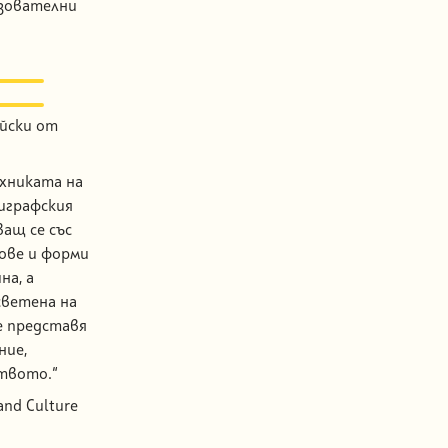
азователни
йски от
ехниката на
риграфския
ащ се със
ове и форми
на, а
светена на
е представя
ние,
твото.“
and Culture