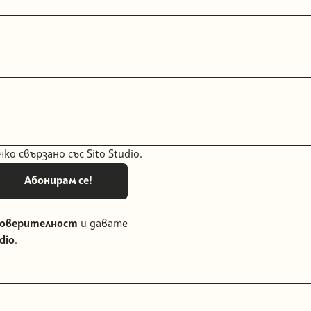
о свързано със Sito Studio.
Поверителност
и давате
udio
.