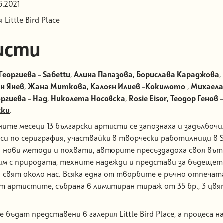
6.2021
 Little Bird Place
исти
Георгиева – Sa6ettu
,
Алина Папазова
,
Борислава Караджова
,
н Янев
,
Жана Миткова
,
Калоян Илиев –Кокимото
,
Михаела
ргиева – Над
,
Николета Носовска
,
Rosie Eisor
,
Теодор Генов 
ски
.
ните месеци 13 български артисти се запознаха и задълбочи
си по сериграфия, участвайки в творчески работилници в Si
 нови методи и похвати, авторите пресъздадоха своя въ
им с природата, техните надежди и представи за бъдещет
 свят около нас. Всяка една от творбите е ръчно отпечат
т артистите, събрана в лимитиран тираж от 35 бр., 3 цвя
бъдат представени в галерия Little Bird Place, а процеса н