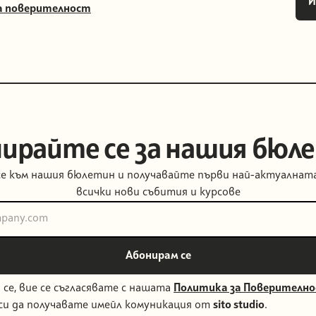
а поверителност
ирайте се за нашия бюл
е към нашия бюлетин и получавайте първи най-актуалнат
всички нови събития и курсове
 се, вие се съгласявате с нашата
Политика за Поверителн
си да получавате имейл комуникация от
sito studio
.