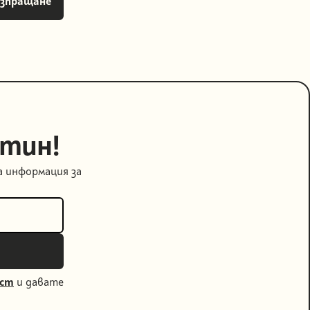
етин!
а информация за
ост
и давате