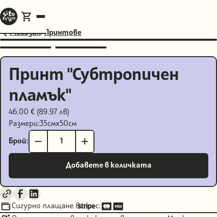
Магазин
/
Принтове
Принт "Субтропичен
пламък"
46.00 € (89.97 лв)
Размери:
35
см
x
50
см
Брой:
Сигурно плащане в
с: