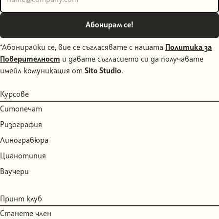
*Абонирайки се, вие се съгласявате с нашата
Политика за
Поверителност
и давате съгласието си да получавате
имейл комуникация от
Sito Studio
.
Курсове
Ситопечат
Ризография
Линогравюра
Цианотипия
Ваучери
Принт клуб
Станете член