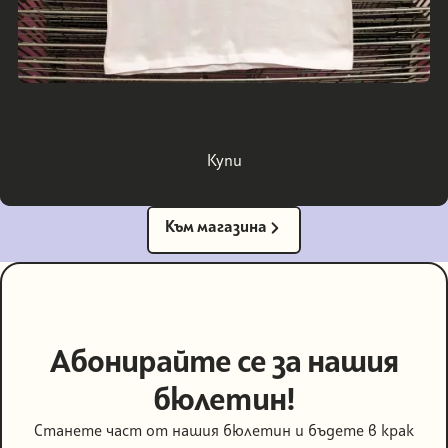
Тениска "В джаза съм"
25.00 € (48.90 лв)
Купи
Купи
Към магазина
Към магазина
Абонирайте се за нашия
бюлетин!
Станете част от нашия бюлетин и бъдете в крак