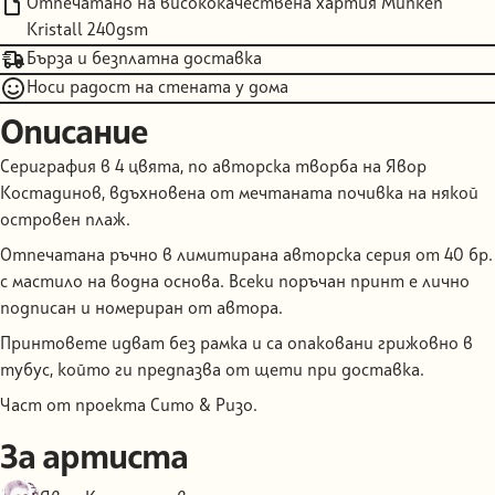
Отпечатано на висококачествена хартия Munken
Kristall 240gsm
Бърза и безплатна доставка
Носи радост на стената у дома
Описание
Сериграфия в 4 цвята, по авторска творба на Явор
Костадинов, вдъхновена от мечтаната почивка на някой
островен плаж.
Отпечатана ръчно в лимитирана авторска серия от 40 бр.
с мастило на водна основа. Всеки поръчан принт е лично
подписан и номериран от автора.
Принтовете идват без рамка и са опаковани грижовно в
тубус, който ги предпазва от щети при доставка.
Част от проекта Сито & Ризо.
За артиста