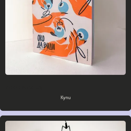
директно при артистите.
RISO ZINE
25.00 € (48.90 лв)
Купи
Купи