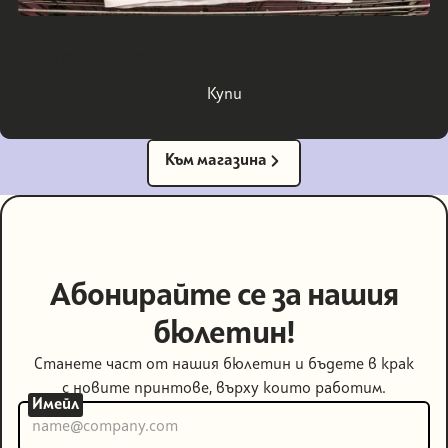
Тениска "В джаза съм"
25.00 € (48.90 лв)
Купи
Купи
Към магазина
Към магазина
Абонирайте се за нашия
бюлетин!
Станете част от нашия бюлетин и бъдете в крак
с новите принтове, върху които работим.
Имейл