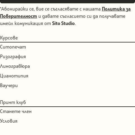
*Абонирайки се, вие се съгласявате с нашата
Политика за
Поверителност
и давате съгласието си да получавате
имейл комуникация от
Sito Studio
.
Курсове
Ситопечат
Ризография
Линогравюра
Цианотипия
Ваучери
Принт клуб
Станете член
Условия