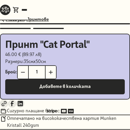
Магазин
/
Принтове
Принт "Cat Portal"
46.00 € (89.97 лв)
Размери:
35
см
x
50
см
Брой:
Сигурно плащане в
с:
Отпечатано на висококачествена хартия Munken
Kristall 240gsm