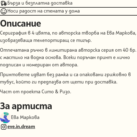
Бърза и безплатна доставка
Носи радост на стената у дома
Описание
Сериграфия в 4 цвята, по авторска творба на Ева Маркова,
изобразяваща телепортиращ се тигър.
Отпечатана ръчно в лимитирана авторска серия от 40 бр.
с мастило на водна основа. Всеки поръчан принт е лично
подписан и номериран от автора.
Принтовете идват без рамка и са опаковани грижовно в
тубус, който ги предпазва от щети при доставка.
Част от проекта Сито & Ризо.
За артиста
Ева Маркова
eve.in.dream