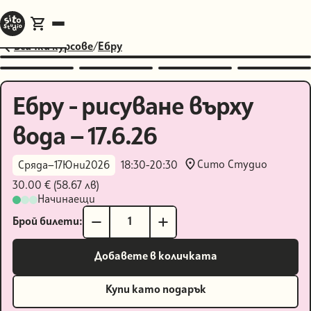
Всички курсове
/
Ебру
Ебру - рисуване върху
вода — 17.6.26
Сито Студио
Сряда
—
17
Юни
2026
18:30
-
20:30
30.00 € (58.67 лв)
Начинаещи
Брой билети:
Купи като подарък