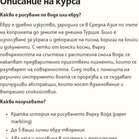
Описание на курса
Какво е рисуване по вода или ебру?
Ебру е древно изкуство, зародило се в Средна Азия по пътя
на коприната до земите на днешна Турция. Било е
използвано за украса и декорация на писма, корици на книги
и документи. С четки от конски косми, върху
повърхността на сгъстена с растителна смола вода, се
накапват предварително приготвени пигменти, които се
разтварят на повърхността. След това, с помощта на
различни инструменти боята се прорязва и се създават
причудливи абстракции, които носят вдъхновение и
вътрешно спокойствие.
Какво получавате?
Кратка история на рисуването върху вода (paper
marbling)
До 5 ваши лични ебру творения
Два часа и половина в приятна и артистична