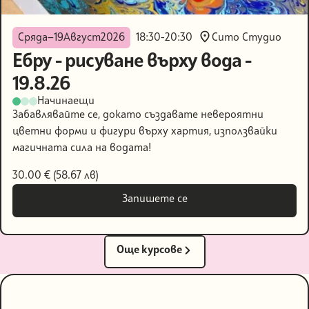
Сито Студио
Сряда
—
19
Август
2026
18:30
-
20:30
Ебру - рисуване върху вода -
19.8.26
Начинаещи
Забавлявайте се, докато създавате невероятни
цветни форми и фигури върху хартия, използвайки
магичната сила на водата!
30.00 € (58.67 лв)
Запишете се
Запишете се
Oще курсове
Oще курсове