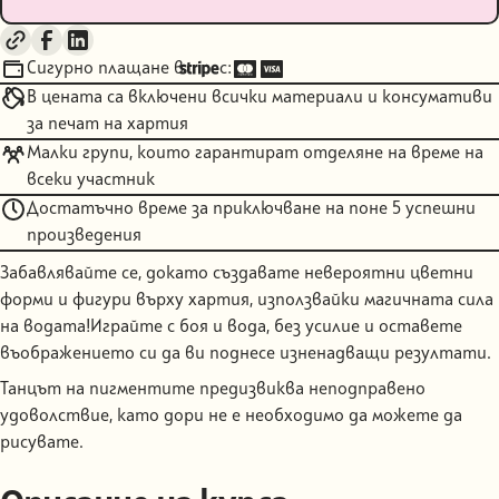
Купи като подарък
Сигурно плащане в
с:
В цената са включени всички материали и консумативи
за печат на хартия
Mалки групи, които гарантират отделяне на време на
всеки участник
Достатъчно време за приключване на поне 5 успешни
произведения
Забавлявайте се, докато създавате невероятни цветни
форми и фигури върху хартия, използвайки магичната сила
на водата!Играйте с боя и вода, без усилие и оставете
въображението си да ви поднесе изненадващи резултати.
Танцът на пигментите предизвиква неподправено
удоволствие, като дори не е необходимо да можете да
рисувате.