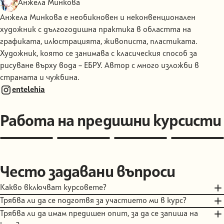
Анжела Минкова
Анжела Минкова е необикновен и неконвенционален
художник с дългогодишна практика в областта на
графиката, илюстрацията, живописта, пластиката.
Художник, която се занимава с класическия способ за
рисуване върху вода – ЕБРУ. Автор с много изложби в
страната и чужбина.
entelehia
Работа на предишни курсисти
Често задавани въпроси
Какво включват курсовете?
Закупуването на билет за курс резервира вашето място за
Трябва ли да се подготвя за участието ми в курс?
участие в курса на посочената дата.
Някои курсове, напр. тези по ситопечат и цианотипия,
Трябва ли да имам предишен опит, за да се запиша на