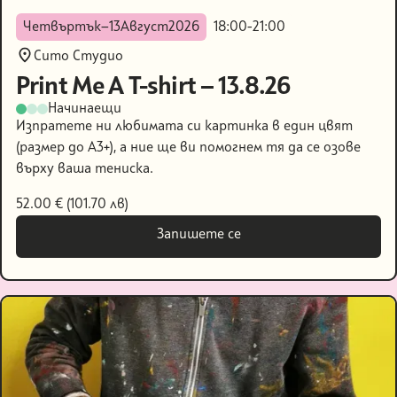
Четвъртък
—
13
Август
2026
18:00
-
21:00
Сито Студио
Print Me A T-shirt — 13.8.26
Начинаещи
Изпратете ни любимата си картинка в един цвят
(размер до А3+), а ние ще ви помогнем тя да се озове
върху ваша тениска.
52.00 € (101.70 лв)
Запишете се
Запишете се