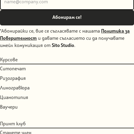
*Абонирайки се, вие се съгласявате с нашата
Политика за
Поверителност
и давате съгласието си да получавате
имейл комуникация от
Sito Studio
.
Курсове
Ситопечат
Ризография
Линогравюра
Цианотипия
Ваучери
Принт клуб
Станете член