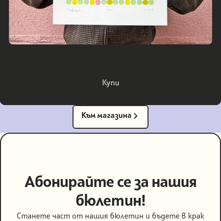
Принт "ХРОМЕ"
46.00 € (89.97 лв)
Купи
Купи
Към магазина
Към магазина
Абонирайте се за нашия
бюлетин!
Станете част от нашия бюлетин и бъдете в крак