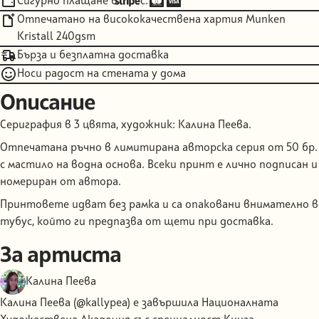
Сигурно плащане в
с:
Отпечатано на висококачествена хартия Munken
Kristall 240gsm
Бърза и безплатна доставка
Носи радост на стената у дома
Описание
Сериграфия в 3 цвята, художник: Калина Пеева.
Отпечатана ръчно в лимитирана авторска серия от 50 бр.
с мастило на водна основа. Всеки принт е лично подписан и
номериран от автора.
Принтовете идват без рамка и са опаковани внимателно в
тубус, който ги предпазва от щети при доставка.
За артиста
Калина Пеева
Калина Пеева (@kallypea) е завършила Националната