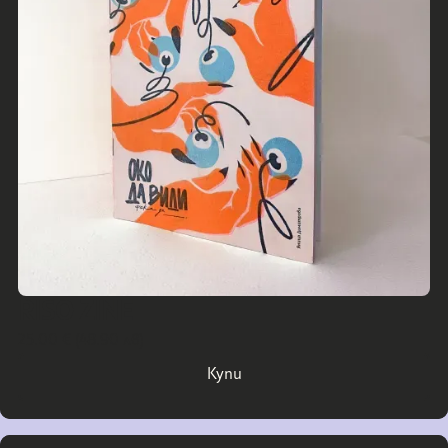
30% от печалбата
върху всеки закупен принт отива
директно при артистите.
RISO ZINE
25.00 € (48.90 лв)
Купи
Купи