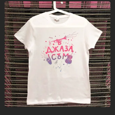
Тениска "В джаза съм"