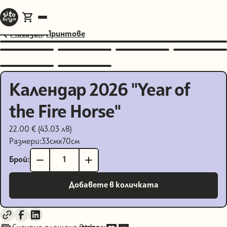
Магазин
/
Принтове
Календар 2026 "Year of
the Fire Horse"
22.00 € (43.03 лв)
Размери:
33
см
x
70
см
Брой: